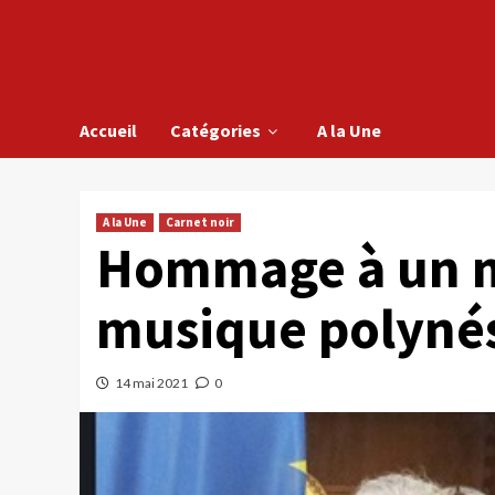
Accueil
Catégories
A la Une
A la Une
Carnet noir
Hommage à un mo
musique polyné
14 mai 2021
0