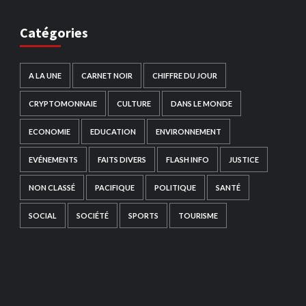
Catégories
A LA UNE
CARNET NOIR
CHIFFRE DU JOUR
CRYPTOMONNAIE
CULTURE
DANS LE MONDE
ECONOMIE
EDUCATION
ENVIRONNEMENT
EVÉNEMENTS
FAITS DIVERS
FLASH INFO
JUSTICE
NON CLASSÉ
PACIFIQUE
POLITIQUE
SANTÉ
SOCIAL
SOCIÉTÉ
SPORTS
TOURISME