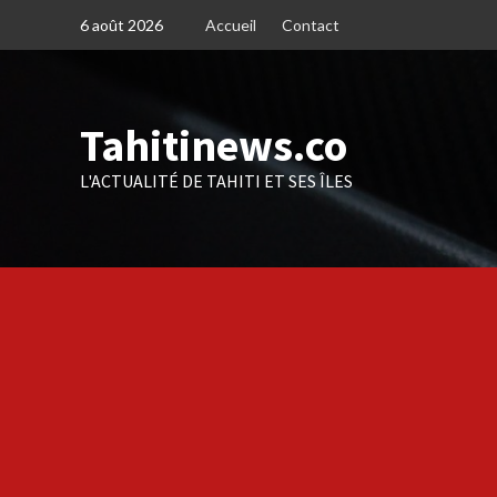
Skip
6 août 2026
Accueil
Contact
to
content
Tahitinews.co
L'ACTUALITÉ DE TAHITI ET SES ÎLES