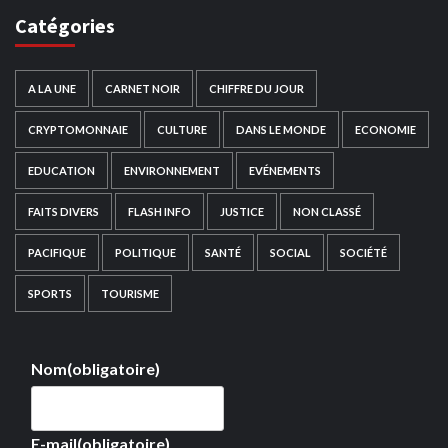
Catégories
A LA UNE
CARNET NOIR
CHIFFRE DU JOUR
CRYPTOMONNAIE
CULTURE
DANS LE MONDE
ECONOMIE
EDUCATION
ENVIRONNEMENT
EVÉNEMENTS
FAITS DIVERS
FLASH INFO
JUSTICE
NON CLASSÉ
PACIFIQUE
POLITIQUE
SANTÉ
SOCIAL
SOCIÉTÉ
SPORTS
TOURISME
Nom
(obligatoire)
E-mail
(obligatoire)