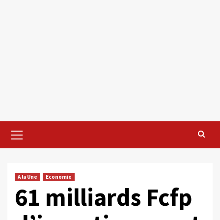
Primary
Menu
A la Une
Economie
61 milliards Fcfp