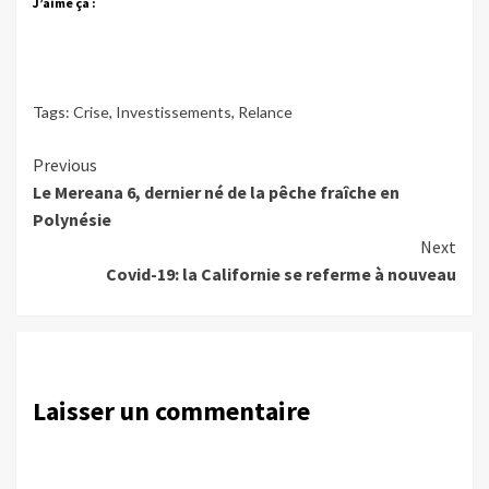
J’aime ça :
Tags:
Crise
,
Investissements
,
Relance
Continue
Previous
Le Mereana 6, dernier né de la pêche fraîche en
Reading
Polynésie
Next
Covid-19: la Californie se referme à nouveau
Laisser un commentaire