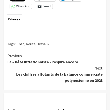
WhatsApp
E-mail
J’aime ça :
Tags:
Chan
,
Route
,
Travaux
Continue
Previous
La « bête inflationniste » respire encore
Reading
Next
Les chiffres affolants de la balance commerciale
polynésienne en 2023