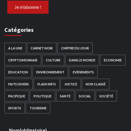
Catégories
A LA UNE
CARNET NOIR
CHIFFRE DU JOUR
CRYPTOMONNAIE
CULTURE
DANS LE MONDE
ECONOMIE
EDUCATION
ENVIRONNEMENT
EVÉNEMENTS
FAITS DIVERS
FLASH INFO
JUSTICE
NON CLASSÉ
PACIFIQUE
POLITIQUE
SANTÉ
SOCIAL
SOCIÉTÉ
SPORTS
TOURISME
Nom
(obligatoire)