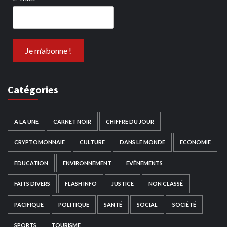
Catégories
A LA UNE
CARNET NOIR
CHIFFRE DU JOUR
CRYPTOMONNAIE
CULTURE
DANS LE MONDE
ECONOMIE
EDUCATION
ENVIRONNEMENT
EVÉNEMENTS
FAITS DIVERS
FLASH INFO
JUSTICE
NON CLASSÉ
PACIFIQUE
POLITIQUE
SANTÉ
SOCIAL
SOCIÉTÉ
SPORTS
TOURISME