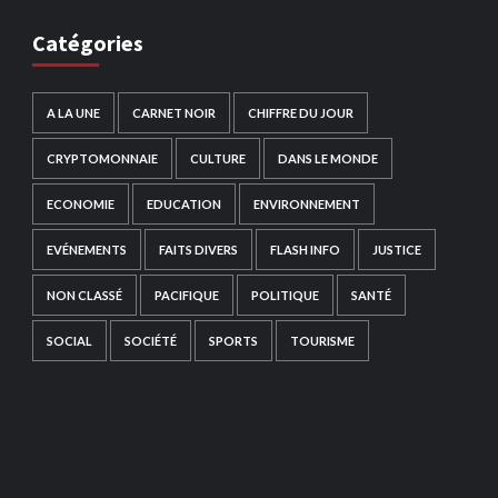
Catégories
A LA UNE
CARNET NOIR
CHIFFRE DU JOUR
CRYPTOMONNAIE
CULTURE
DANS LE MONDE
ECONOMIE
EDUCATION
ENVIRONNEMENT
EVÉNEMENTS
FAITS DIVERS
FLASH INFO
JUSTICE
NON CLASSÉ
PACIFIQUE
POLITIQUE
SANTÉ
SOCIAL
SOCIÉTÉ
SPORTS
TOURISME