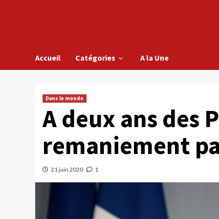
Accueil
Catégories
A la Une
Dans le monde
A deux ans des P
remaniement pa
21 juin 2020
1