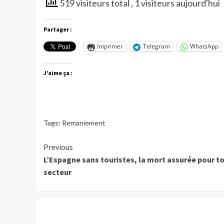
519 visiteurs total
, 1 visiteurs aujourd'hui
Partager :
Imprimer
Telegram
WhatsApp
J’aime ça :
Tags:
Remaniement
Continue
Previous
L’Espagne sans touristes, la mort assurée pour t
Reading
secteur