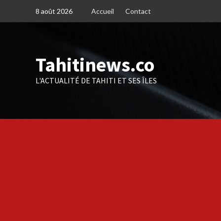
Skip
8 août 2026
Accueil
Contact
to
content
Tahitinews.co
L'ACTUALITÉ DE TAHITI ET SES ÎLES