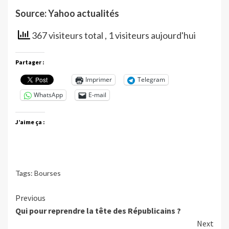
Source: Yahoo actualités
367 visiteurs total
, 1 visiteurs aujourd'hui
Partager :
Imprimer
Telegram
WhatsApp
E-mail
J’aime ça :
Tags:
Bourses
Continue
Previous
Qui pour reprendre la tête des Républicains ?
Reading
Next