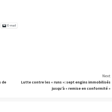
E-mail
Next
s de
Lutte contre les « runs »: sept engins immobilisés
jusqu’à « remise en conformité »