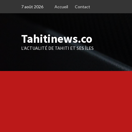
Skip
7 août 2026
Accueil
Contact
to
content
Tahitinews.co
L'ACTUALITÉ DE TAHITI ET SES ÎLES