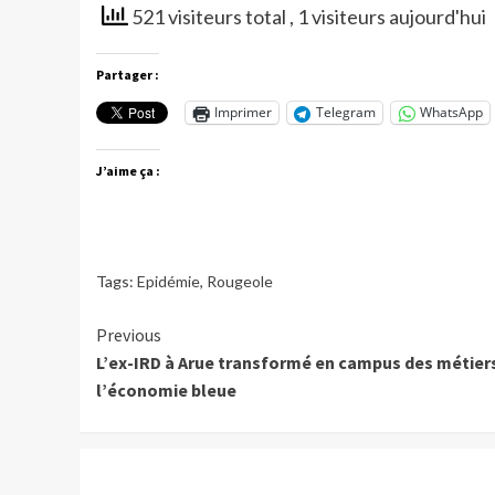
521 visiteurs total
, 1 visiteurs aujourd'hui
Partager :
Imprimer
Telegram
WhatsApp
J’aime ça :
Tags:
Epidémie
,
Rougeole
Continue
Previous
L’ex-IRD à Arue transformé en campus des métier
Reading
l’économie bleue