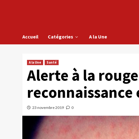
Accueil
Catégories
A la Une
A la Une
Santé
Alerte à la roug
reconnaissance
23 novembre 2019
0