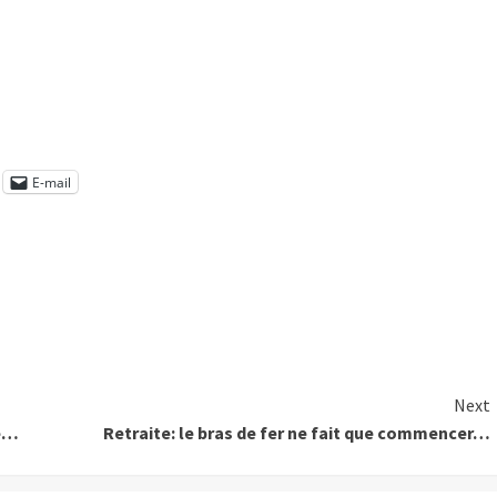
E-mail
Next
re…
Retraite: le bras de fer ne fait que commencer…