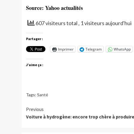
Source: Yahoo actualités
607 visiteurs total
, 1 visiteurs aujourd'hui
Partager :
Imprimer
Telegram
WhatsApp
J’aime ça :
Tags:
Santé
Continue
Previous
Voiture à hydrogène: encore trop chère à produi
Reading