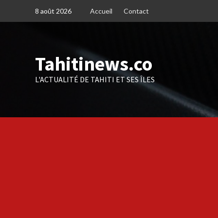
Skip
8 août 2026
Accueil
Contact
to
content
Tahitinews.co
L'ACTUALITÉ DE TAHITI ET SES ÎLES