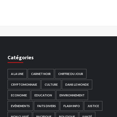
Catégories
A LA UNE
CARNET NOIR
CHIFFRE DU JOUR
CRYPTOMONNAIE
CULTURE
DANS LE MONDE
ECONOMIE
EDUCATION
ENVIRONNEMENT
EVÉNEMENTS
FAITS DIVERS
FLASH INFO
JUSTICE
NON CLASSÉ
PACIFIQUE
POLITIQUE
SANTÉ