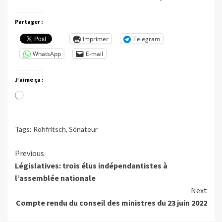
Partager :
Imprimer
Telegram
WhatsApp
E-mail
J’aime ça :
Chargement…
Tags:
Rohfritsch
,
Sénateur
Continue
Previous
Législatives: trois élus indépendantistes à
Reading
l’assemblée nationale
Next
Compte rendu du conseil des ministres du 23 juin 2022