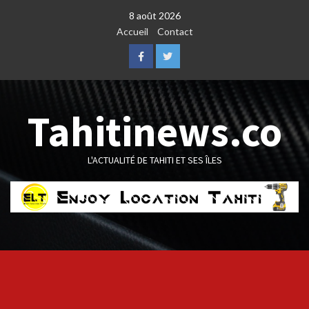
Skip
8 août 2026
to
Accueil
Contact
content
Facebook
Twitter
Tahitinews.co
L'ACTUALITÉ DE TAHITI ET SES ÎLES