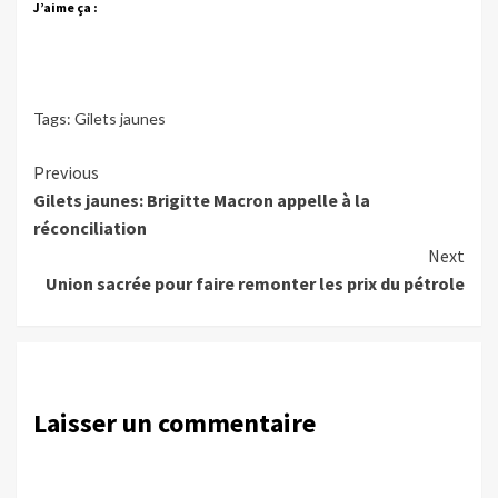
J’aime ça :
Tags:
Gilets jaunes
Continue
Previous
Gilets jaunes: Brigitte Macron appelle à la
Reading
réconciliation
Next
Union sacrée pour faire remonter les prix du pétrole
Laisser un commentaire