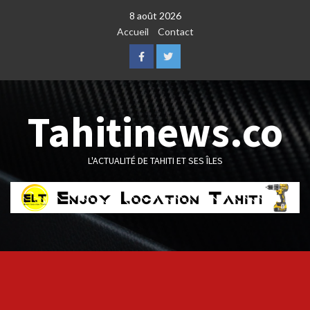
Skip
8 août 2026
to
Accueil
Contact
content
Facebook
Twitter
Tahitinews.co
L'ACTUALITÉ DE TAHITI ET SES ÎLES