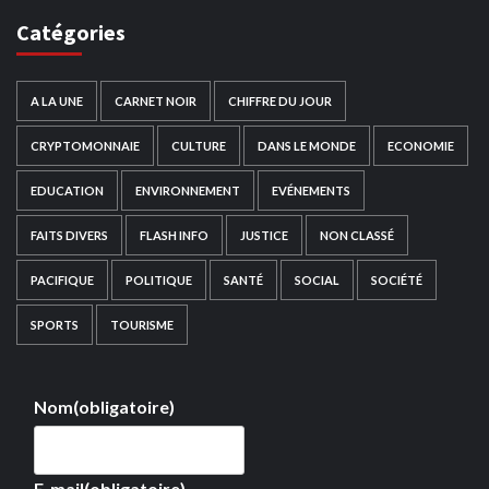
Catégories
A LA UNE
CARNET NOIR
CHIFFRE DU JOUR
CRYPTOMONNAIE
CULTURE
DANS LE MONDE
ECONOMIE
EDUCATION
ENVIRONNEMENT
EVÉNEMENTS
FAITS DIVERS
FLASH INFO
JUSTICE
NON CLASSÉ
PACIFIQUE
POLITIQUE
SANTÉ
SOCIAL
SOCIÉTÉ
SPORTS
TOURISME
Nom
(obligatoire)
E-mail
(obligatoire)