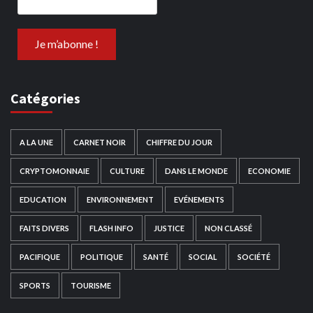
Catégories
A LA UNE
CARNET NOIR
CHIFFRE DU JOUR
CRYPTOMONNAIE
CULTURE
DANS LE MONDE
ECONOMIE
EDUCATION
ENVIRONNEMENT
EVÉNEMENTS
FAITS DIVERS
FLASH INFO
JUSTICE
NON CLASSÉ
PACIFIQUE
POLITIQUE
SANTÉ
SOCIAL
SOCIÉTÉ
SPORTS
TOURISME