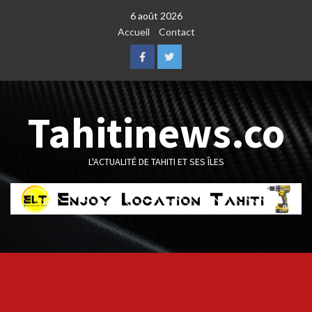
Skip
6 août 2026
to
Accueil
Contact
content
Facebook
Twitter
Tahitinews.co
L'ACTUALITÉ DE TAHITI ET SES ÎLES