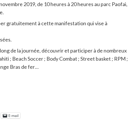
3 novembre 2019, de 10 heures à 20 heures au parc Paofai,
e.
iper gratuitement à cette manifestation qui vise à
osées.
 long de la journée, découvrir et participer à de nombreux
 Tahiti ; Beach Soccer ; Body Combat ; Street basket ; RPM ;
enge Bras de fer…
E-mail