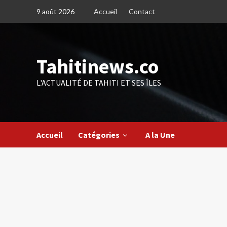
Skip
9 août 2026
Accueil
Contact
to
content
Tahitinews.co
L'ACTUALITÉ DE TAHITI ET SES ÎLES
Accueil
Catégories
A la Une