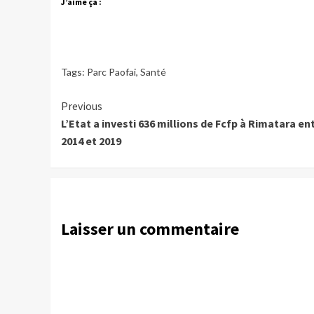
J’aime ça :
Tags:
Parc Paofai
,
Santé
Continue
Previous
L’Etat a investi 636 millions de Fcfp à Rimatara en
Reading
2014 et 2019
Laisser un commentaire