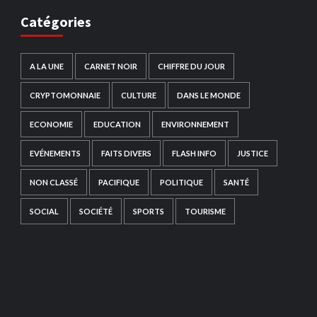
Catégories
A LA UNE
CARNET NOIR
CHIFFRE DU JOUR
CRYPTOMONNAIE
CULTURE
DANS LE MONDE
ECONOMIE
EDUCATION
ENVIRONNEMENT
EVÉNEMENTS
FAITS DIVERS
FLASH INFO
JUSTICE
NON CLASSÉ
PACIFIQUE
POLITIQUE
SANTÉ
SOCIAL
SOCIÉTÉ
SPORTS
TOURISME