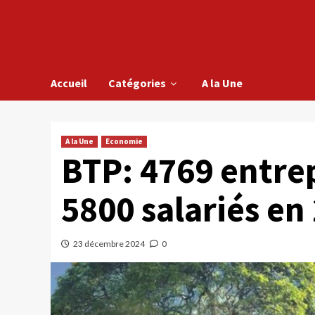
Accueil
Catégories
A la Une
A la Une
Economie
BTP: 4769 entrep
5800 salariés en
23 décembre 2024
0