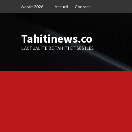
Skip
6 août 2026
Accueil
Contact
to
content
Tahitinews.co
L'ACTUALITÉ DE TAHITI ET SES ÎLES