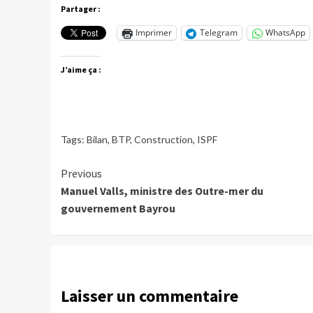
Partager :
Imprimer
Telegram
WhatsApp
J’aime ça :
Tags:
Bilan
,
BTP
,
Construction
,
ISPF
Continue
Previous
Manuel Valls, ministre des Outre-mer du
Reading
gouvernement Bayrou
Laisser un commentaire