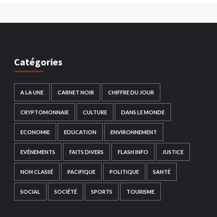
Catégories
A LA UNE
CARNET NOIR
CHIFFRE DU JOUR
CRYPTOMONNAIE
CULTURE
DANS LE MONDE
ECONOMIE
EDUCATION
ENVIRONNEMENT
EVÉNEMENTS
FAITS DIVERS
FLASH INFO
JUSTICE
NON CLASSÉ
PACIFIQUE
POLITIQUE
SANTÉ
SOCIAL
SOCIÉTÉ
SPORTS
TOURISME