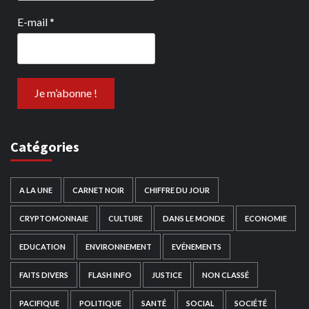
E-mail
*
Catégories
A LA UNE
CARNET NOIR
CHIFFRE DU JOUR
CRYPTOMONNAIE
CULTURE
DANS LE MONDE
ECONOMIE
EDUCATION
ENVIRONNEMENT
EVÉNEMENTS
FAITS DIVERS
FLASH INFO
JUSTICE
NON CLASSÉ
PACIFIQUE
POLITIQUE
SANTÉ
SOCIAL
SOCIÉTÉ