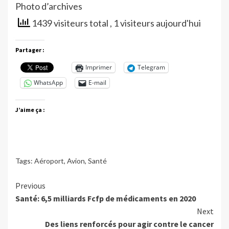
Photo d’archives
1439 visiteurs total
, 1 visiteurs aujourd'hui
Partager :
Imprimer
Telegram
WhatsApp
E-mail
J’aime ça :
Tags:
Aéroport
,
Avion
,
Santé
Continue
Previous
Santé: 6,5 milliards Fcfp de médicaments en 2020
Reading
Next
Des liens renforcés pour agir contre le cancer