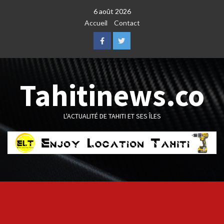
Skip
6 août 2026
to
Accueil
Contact
content
Facebook
Twitter
Tahitinews.co
L'ACTUALITÉ DE TAHITI ET SES ÎLES