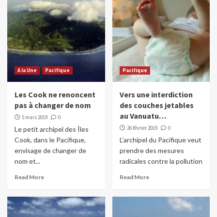
A la Une
Pacifique
Pacifique
Les Cook ne renoncent
Vers une interdiction
pas à changer de nom
des couches jetables
au Vanuatu…
5 mars 2019
0
26 février 2019
0
Le petit archipel des Îles
Cook, dans le Pacifique,
L’archipel du Pacifique veut
envisage de changer de
prendre des mesures
nom et...
radicales contre la pollution
Read More
Read More