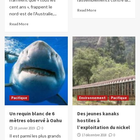
cent ans », frappent le
Read More
nord-est de l’Australie,...
Read More
Pacifique
Environnement
Pacifique
Un requin blanc de 6
Des jeunes kanaks
mètres observé à Oahu
hostiles à
l’exploitation du nickel
18 janvier 2019
0
17 décembre 2018
0
Il est parmi les plus grands