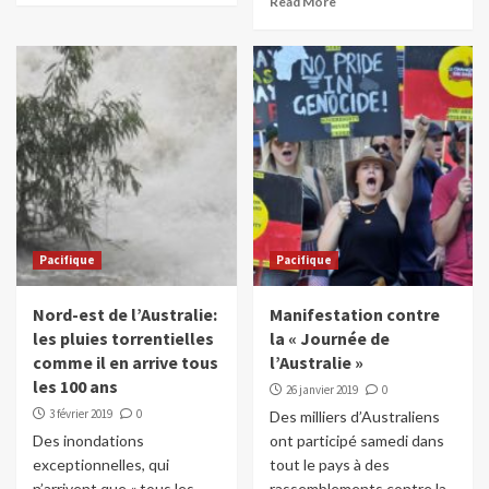
Read More
Pacifique
Pacifique
Nord-est de l’Australie:
Manifestation contre
les pluies torrentielles
la « Journée de
comme il en arrive tous
l’Australie »
les 100 ans
26 janvier 2019
0
3 février 2019
0
Des milliers d’Australiens
Des inondations
ont participé samedi dans
exceptionnelles, qui
tout le pays à des
n’arrivent que « tous les
rassemblements contre la...