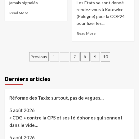
jamais signalés.
Les États se sont donné
rendez-vous à Katowice
Read More
(Pologne) pour la COP24,
pour fixer les...
Read More
Pagination
Previous
1
…
7
8
9
10
des
publications
Derniers articles
Réforme des Taxis: surtout, pas de vagues…
5 août 2026
« CDG » contre la CPS et ses téléphones qui sonnent
dans le vide…
5 août 2026