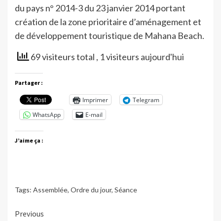
du pays n° 2014-3 du 23 janvier 2014 portant
création de la zone prioritaire d’aménagement et
de développement touristique de Mahana Beach.
69 visiteurs total
, 1 visiteurs aujourd'hui
Partager :
Imprimer
Telegram
WhatsApp
E-mail
J’aime ça :
Tags:
Assemblée
,
Ordre du jour
,
Séance
Continue
Previous