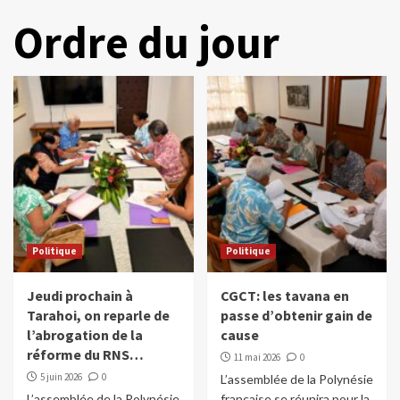
Ordre du jour
Politique
Politique
Jeudi prochain à
CGCT: les tavana en
Tarahoi, on reparle de
passe d’obtenir gain de
l’abrogation de la
cause
réforme du RNS…
11 mai 2026
0
5 juin 2026
0
L’assemblée de la Polynésie
L’assemblée de la Polynésie
française se réunira pour la