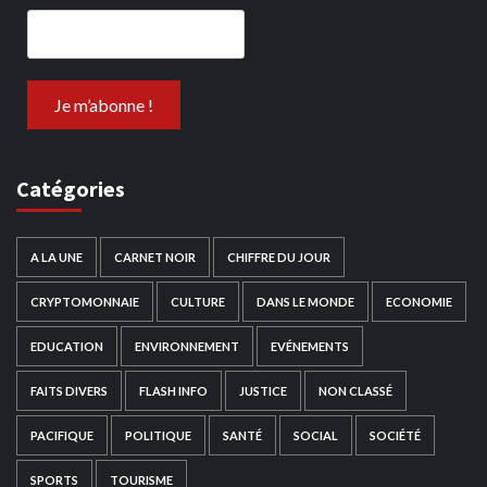
Catégories
A LA UNE
CARNET NOIR
CHIFFRE DU JOUR
CRYPTOMONNAIE
CULTURE
DANS LE MONDE
ECONOMIE
EDUCATION
ENVIRONNEMENT
EVÉNEMENTS
FAITS DIVERS
FLASH INFO
JUSTICE
NON CLASSÉ
PACIFIQUE
POLITIQUE
SANTÉ
SOCIAL
SOCIÉTÉ
SPORTS
TOURISME