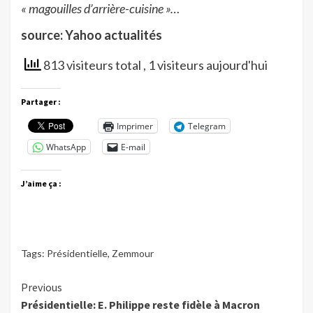
« magouilles d’arrière-cuisine »…
source: Yahoo actualités
813 visiteurs total
, 1 visiteurs aujourd'hui
Partager :
Imprimer
Telegram
WhatsApp
E-mail
J’aime ça :
Tags:
Présidentielle
,
Zemmour
Continue
Previous
Présidentielle: E. Philippe reste fidèle à Macron
Reading