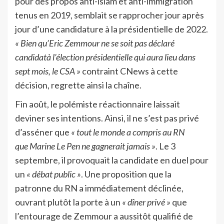
pour des propos anti-islam et anti-immigration
tenus en 2019, semblait se rapprocher jour après
jour d’une candidature à la présidentielle de 2022.
« Bien qu’Eric Zemmour ne se soit pas déclaré
candidatà l’élection présidentielle qui aura lieu dans
sept mois, le CSA »
contraint CNews à cette
décision, regrette ainsi la chaîne.
Fin août, le polémiste réactionnaire laissait
deviner ses intentions. Ainsi, il ne s’est pas privé
d’asséner que
« tout le monde a compris au RN
que Marine Le Pen ne gagnerait jamais »
. Le 3
septembre, il provoquait la candidate en duel pour
un
« débat public »
. Une proposition que la
patronne du RN a immédiatement déclinée,
ouvrant plutôt la porte à un
« dîner privé »
que
l’entourage de Zemmour a aussitôt qualifié de