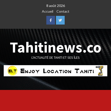
Skip
8 août 2026
to
Accueil
Contact
content
Facebook
Twitter
Tahitinews.co
L'ACTUALITÉ DE TAHITI ET SES ÎLES