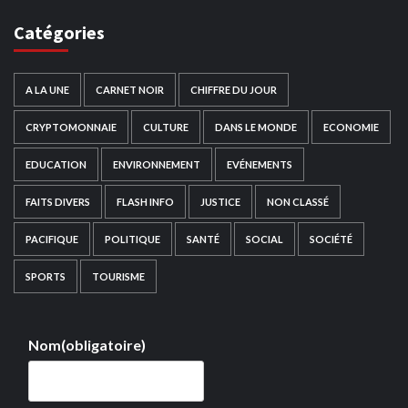
Catégories
A LA UNE
CARNET NOIR
CHIFFRE DU JOUR
CRYPTOMONNAIE
CULTURE
DANS LE MONDE
ECONOMIE
EDUCATION
ENVIRONNEMENT
EVÉNEMENTS
FAITS DIVERS
FLASH INFO
JUSTICE
NON CLASSÉ
PACIFIQUE
POLITIQUE
SANTÉ
SOCIAL
SOCIÉTÉ
SPORTS
TOURISME
Nom
(obligatoire)