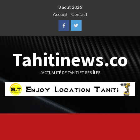
Skip
8 août 2026
to
Accueil
Contact
content
Facebook
Twitter
Tahitinews.co
L'ACTUALITÉ DE TAHITI ET SES ÎLES