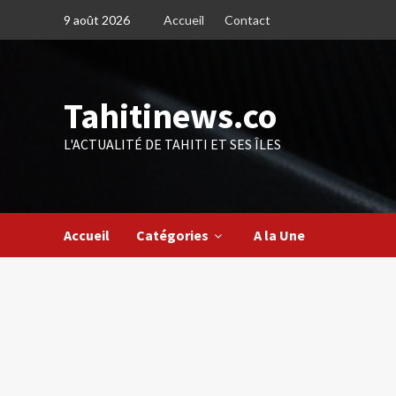
Skip
9 août 2026
Accueil
Contact
to
content
Tahitinews.co
L'ACTUALITÉ DE TAHITI ET SES ÎLES
Accueil
Catégories
A la Une