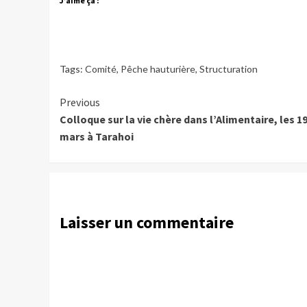
J’aime ça :
Tags:
Comité
,
Pêche hauturière
,
Structuration
Continue
Previous
Colloque sur la vie chère dans l’Alimentaire, les 19
Reading
mars à Tarahoi
Laisser un commentaire