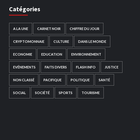
Catégories
A LA UNE
CARNET NOIR
CHIFFRE DU JOUR
CRYPTOMONNAIE
CULTURE
DANS LE MONDE
ECONOMIE
EDUCATION
ENVIRONNEMENT
EVÉNEMENTS
FAITS DIVERS
FLASH INFO
JUSTICE
NON CLASSÉ
PACIFIQUE
POLITIQUE
SANTÉ
SOCIAL
SOCIÉTÉ
SPORTS
TOURISME