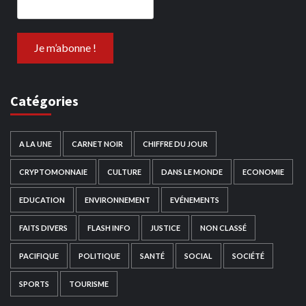
Catégories
A LA UNE
CARNET NOIR
CHIFFRE DU JOUR
CRYPTOMONNAIE
CULTURE
DANS LE MONDE
ECONOMIE
EDUCATION
ENVIRONNEMENT
EVÉNEMENTS
FAITS DIVERS
FLASH INFO
JUSTICE
NON CLASSÉ
PACIFIQUE
POLITIQUE
SANTÉ
SOCIAL
SOCIÉTÉ
SPORTS
TOURISME