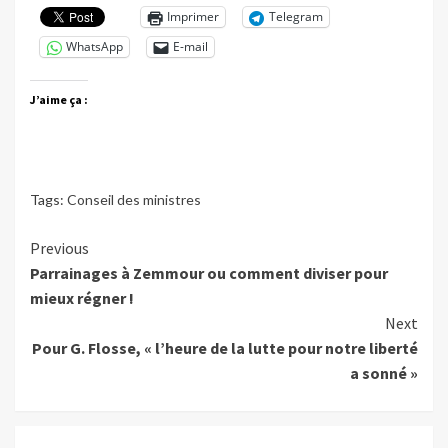
Imprimer
Telegram
WhatsApp
E-mail
J’aime ça :
Tags:
Conseil des ministres
Continue
Previous
Parrainages à Zemmour ou comment diviser pour
Reading
mieux régner !
Next
Pour G. Flosse, « l’heure de la lutte pour notre liberté
a sonné »