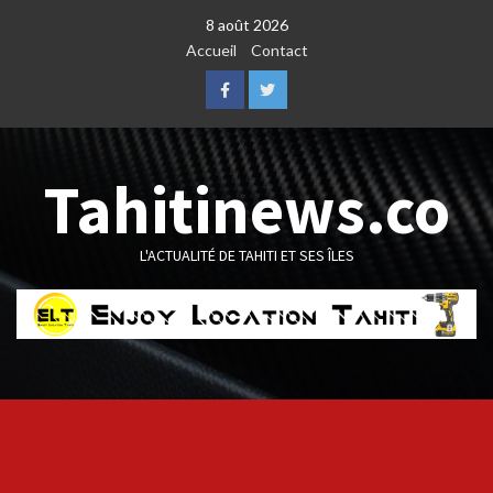
Skip
8 août 2026
to
Accueil
Contact
content
Facebook
Twitter
Tahitinews.co
L'ACTUALITÉ DE TAHITI ET SES ÎLES