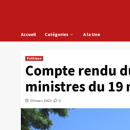
Accueil
Catégories
A la Une
Politique
Compte rendu du
ministres du 19
20 mars 2025
0