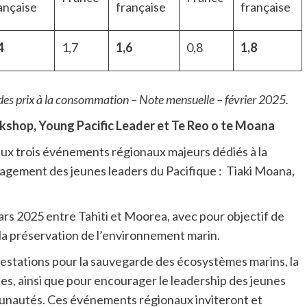
ançaise
française
française
4
1,7
1,6
0,8
1,8
e des prix à la consommation – Note mensuelle – février 2025.
shop, Young Pacific Leader et Te Reo o te Moana
 aux trois événements régionaux majeurs dédiés à la
gagement des jeunes leaders du Pacifique :
Tiaki Moana,
s 2025 entre Tahiti et Moorea, avec pour objectif de
 la préservation de l’environnement marin.
festations pour la sauvegarde des écosystèmes marins, la
ques, ainsi que pour encourager le leadership des jeunes
unautés. Ces événements régionaux inviteront et