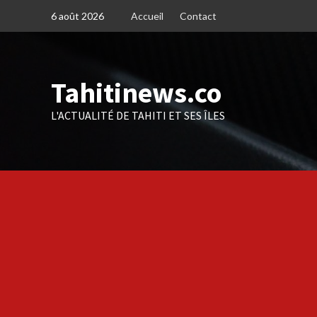
Skip
6 août 2026
Accueil
Contact
to
content
Tahitinews.co
L'ACTUALITÉ DE TAHITI ET SES ÎLES