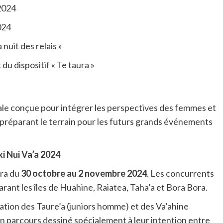
2024
024
 nuit des relais »
u dispositif « Te taura »
obale conçue pour intégrer les perspectives des femmes et
en préparant le terrain pour les futurs grands événements
i Nui Va’a 2024
dra du
30 octobre au 2 novembre 2024
. Les concurrents
arant les îles de Huahine, Raiatea, Taha’a et Bora Bora.
pation des Taure’a (juniors homme) et des Va’ahine
n parcours dessiné spécialement à leur intention entre