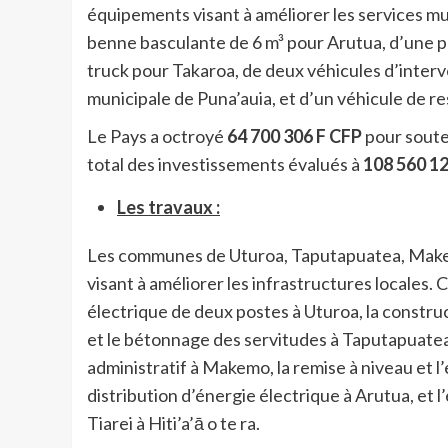
équipements visant à améliorer les services mu
benne basculante de 6 m³ pour Arutua, d’une p
truck pour Takaroa, de deux véhicules d’interv
municipale de Puna’auia, et d’un véhicule de re
Le Pays a octroyé
64 700 306 F CFP
pour souten
total des investissements évalués à
108 560 1
Les travaux :
Les communes de Uturoa, Taputapuatea, Makemo
visant à améliorer les infrastructures locales.
électrique de deux postes à Uturoa, la constr
et le bétonnage des servitudes à Taputapuatea,
administratif à Makemo, la remise à niveau et l
distribution d’énergie électrique à Arutua, et 
Tiarei à Hiti’a’ā o te ra.