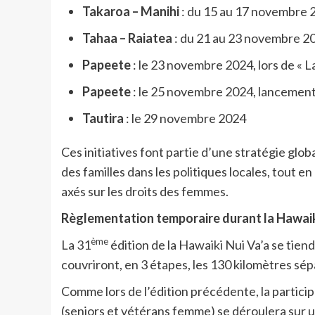
Takaroa – Manihi
: du 15 au 17 novembre 
Tahaa – Raiatea
: du 21 au 23 novembre 2
Papeete
: le 23 novembre 2024, lors de « La
Papeete
: le 25 novembre 2024, lancement d
Tautira
: le 29 novembre 2024
Ces initiatives font partie d’une stratégie gl
des familles dans les politiques locales, tout 
axés sur les droits des femmes.
Règlementation temporaire durant la Hawaik
ème
La 31
édition de la Hawaiki Nui Va’a se tien
couvriront, en 3 étapes, les 130 kilomètres sép
Comme lors de l’édition précédente, la partici
(seniors et vétérans femme) se déroulera sur u