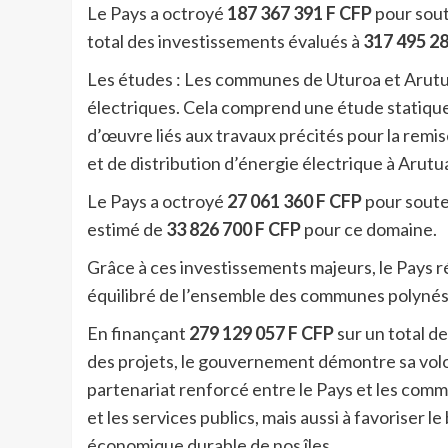
Le Pays a octroyé
187 367 391 F CFP
pour sout
total des investissements évalués à
317 495 2
Les études : Les communes de Uturoa et Arutua
électriques. Cela comprend une étude statique 
d’œuvre liés aux travaux précités pour la remis
et de distribution d’énergie électrique à Arutu
Le Pays a octroyé
27 061 360 F CFP
pour souten
estimé de
33 826 700 F CFP
pour ce domaine.
Grâce à ces investissements majeurs, le Pays
équilibré de l’ensemble des communes polynés
En finançant
279 129 057 F CFP
sur un total d
des projets, le gouvernement démontre sa volon
partenariat renforcé entre le Pays et les comm
et les services publics, mais aussi à favoriser 
économique durable de nos îles.