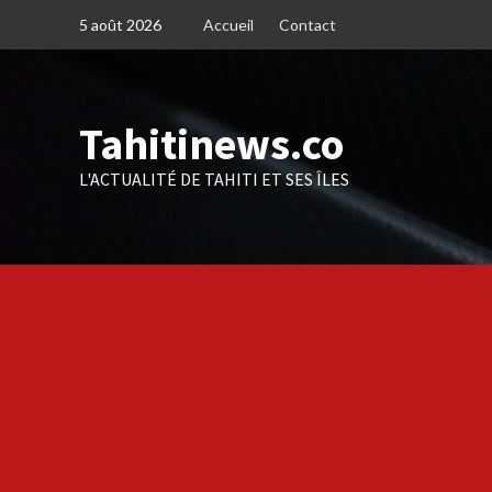
Skip
5 août 2026
Accueil
Contact
to
content
Tahitinews.co
L'ACTUALITÉ DE TAHITI ET SES ÎLES