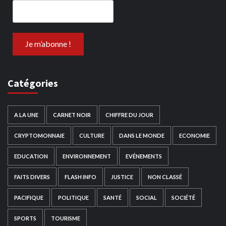
Catégories
A LA UNE
CARNET NOIR
CHIFFRE DU JOUR
CRYPTOMONNAIE
CULTURE
DANS LE MONDE
ECONOMIE
EDUCATION
ENVIRONNEMENT
EVÉNEMENTS
FAITS DIVERS
FLASH INFO
JUSTICE
NON CLASSÉ
PACIFIQUE
POLITIQUE
SANTÉ
SOCIAL
SOCIÉTÉ
SPORTS
TOURISME