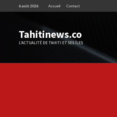
Skip
6 août 2026
Accueil
Contact
to
content
Tahitinews.co
L'ACTUALITÉ DE TAHITI ET SES ÎLES