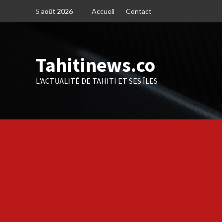
Skip
5 août 2026
Accueil
Contact
to
content
Tahitinews.co
L'ACTUALITÉ DE TAHITI ET SES ÎLES