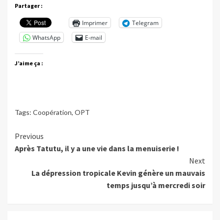
Partager :
Imprimer
Telegram
WhatsApp
E-mail
J’aime ça :
Tags:
Coopération
,
OPT
Continue
Previous
Après Tatutu, il y a une vie dans la menuiserie !
Reading
Next
La dépression tropicale Kevin génère un mauvais
temps jusqu’à mercredi soir