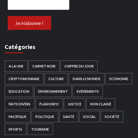
Catégories
A LA UNE
CARNET NOIR
CHIFFRE DU JOUR
CRYPTOMONNAIE
CULTURE
DANS LE MONDE
ECONOMIE
EDUCATION
ENVIRONNEMENT
EVÉNEMENTS
FAITS DIVERS
FLASH INFO
JUSTICE
NON CLASSÉ
PACIFIQUE
POLITIQUE
SANTÉ
SOCIAL
SOCIÉTÉ
SPORTS
TOURISME