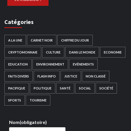
Catégories
A LA UNE
CARNET NOIR
CHIFFRE DU JOUR
CRYPTOMONNAIE
CULTURE
DANS LE MONDE
ECONOMIE
EDUCATION
ENVIRONNEMENT
EVÉNEMENTS
FAITS DIVERS
FLASH INFO
JUSTICE
NON CLASSÉ
PACIFIQUE
POLITIQUE
SANTÉ
SOCIAL
SOCIÉTÉ
SPORTS
TOURISME
Nom
(obligatoire)