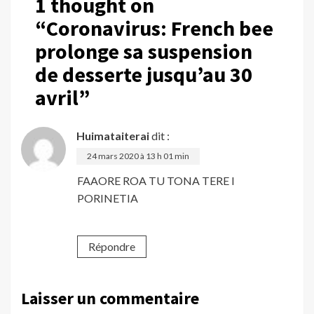
1 thought on
“
Coronavirus: French bee
prolonge sa suspension
de desserte jusqu’au 30
avril
”
Huimataiterai
dit :
24 mars 2020 à 13 h 01 min
FAAORE ROA TU TONA TERE I
PORINETIA
Répondre
Laisser un commentaire