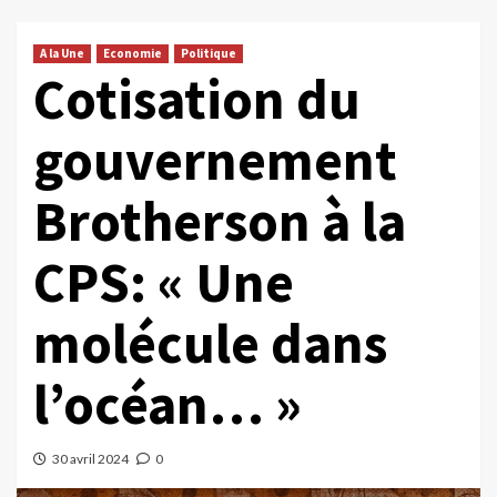
A la Une
Economie
Politique
Cotisation du
gouvernement
Brotherson à la
CPS: « Une
molécule dans
l’océan… »
30 avril 2024
0