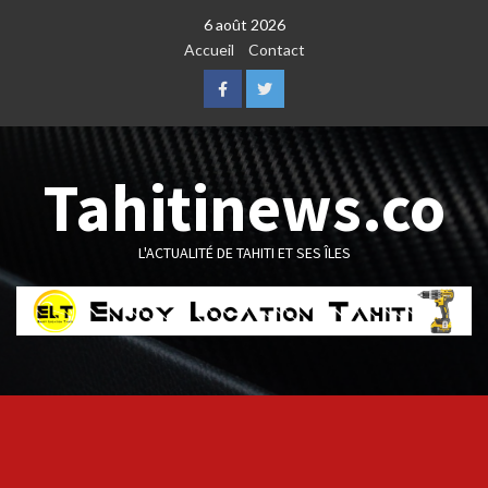
Skip
6 août 2026
to
Accueil
Contact
content
Facebook
Twitter
Tahitinews.co
L'ACTUALITÉ DE TAHITI ET SES ÎLES