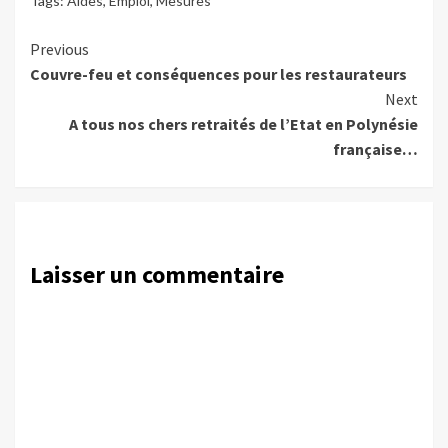
Tags:
Aides
,
Emploi
,
Mesures
Continue
Previous
Couvre-feu et conséquences pour les restaurateurs
Reading
Next
A tous nos chers retraités de l’Etat en Polynésie
française…
Laisser un commentaire