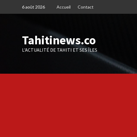
Skip
6 août 2026
Accueil
Contact
to
content
Tahitinews.co
L'ACTUALITÉ DE TAHITI ET SES ÎLES