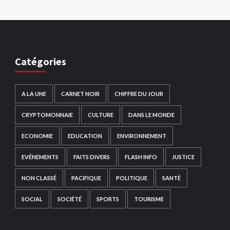
Catégories
A LA UNE
CARNET NOIR
CHIFFRE DU JOUR
CRYPTOMONNAIE
CULTURE
DANS LE MONDE
ECONOMIE
EDUCATION
ENVIRONNEMENT
EVÉNEMENTS
FAITS DIVERS
FLASH INFO
JUSTICE
NON CLASSÉ
PACIFIQUE
POLITIQUE
SANTÉ
SOCIAL
SOCIÉTÉ
SPORTS
TOURISME