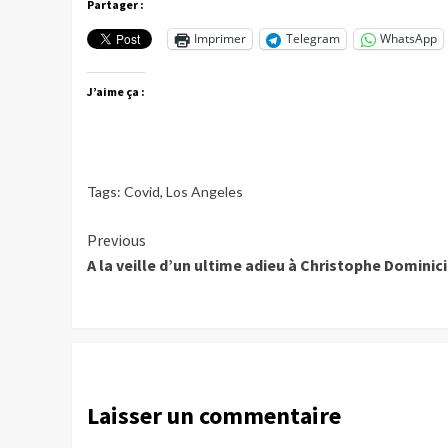
Partager :
Imprimer
Telegram
WhatsApp
J’aime ça :
Tags:
Covid
,
Los Angeles
Continue
Previous
A la veille d’un ultime adieu à Christophe Dominici
Reading
Laisser un commentaire