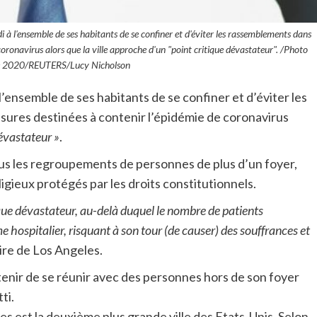
 à l'ensemble de ses habitants de se confiner et d'éviter les rassemblements dans
coronavirus alors que la ville approche d'un "point critique dévastateur". /Photo
bre 2020/REUTERS/Lucy Nicholson
’ensemble de ses habitants de se confiner et d’éviter les
ures destinées à contenir l’épidémie de coronavirus
dévastateur »
.
ous les regroupements de personnes de plus d’un foyer,
igieux protégés par les droits constitutionnels.
ique dévastateur, au-delà duquel le nombre de patients
ospitalier, risquant à son tour (de causer) des souffrances et
ire de Los Angeles.
bstenir de se réunir avec des personnes hors de son foyer
ti.
es est la deuxième plus grande ville des Etats-Unis. Selon