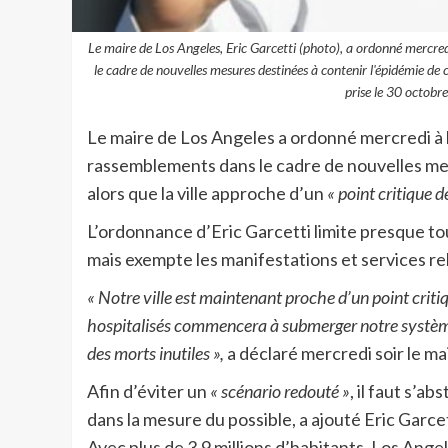
Le maire de Los Angeles, Eric Garcetti (photo), a ordonné mercredi
le cadre de nouvelles mesures destinées à contenir l'épidémie de 
prise le 30 octo
Le maire de Los Angeles a ordonné mercredi à l
rassemblements dans le cadre de nouvelles mes
alors que la ville approche d’un
« point critique 
L’ordonnance d’Eric Garcetti limite presque t
mais exempte les manifestations et services rel
« Notre ville est maintenant proche d’un point crit
hospitalisés commencera à submerger notre système h
des morts inutiles »,
a déclaré mercredi soir le ma
Afin d’éviter un
« scénario redouté »
, il faut s’a
dans la mesure du possible, a ajouté Eric Garcet
Avec plus de 3,9 millions d’habitants, Los Angel