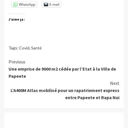
WhatsApp
E-mail
J’aime ça :
Tags:
Covid
,
Santé
Continue
Previous
Une emprise de 9000 m2 cédée par l’Etat à la Ville de
Reading
Papeete
Next
L’A400M Atlas mobilisé pour un rapatriement express
entre Papeete et Rapa Nui