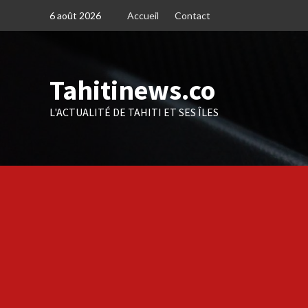
Skip
6 août 2026
Accueil
Contact
to
content
Tahitinews.co
L'ACTUALITÉ DE TAHITI ET SES ÎLES