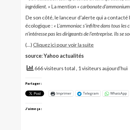
ingrédient. »
La mention
« carbonate d’ammonium
De son côté, le lanceur d’alerte qui a contact
écologique :
« L’ammoniac s’infiltre dans tous les 
n’intéresse pas les dirigeants de l’entreprise. Ils se s
(…)
Cliquez ici pour voir la suite
source: Yahoo actualités
666 visiteurs total
, 1 visiteurs aujourd'hui
Partager :
Imprimer
Telegram
WhatsApp
J’aime ça :