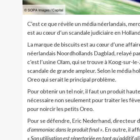
C’est ce que révèle un média néerlandais, merc
est au cœur d’un scandale judiciaire en Hollan
La marque de biscuits est au cœur d’une affaire
néerlandais Noordhollands Dagblad, relayé par
c’est l’usine Olam, qui se trouve à Koog-sur-le
scandale de grande ampleur. Selon le média holla
Oreo qui serait le principal problème.
Pour obtenir un tel noir, il faut un produit hau
nécessaire non seulement pour traiter les fèves
pour noircir les petits Oreo.
Pour se défendre, Eric Nederhand, directeur de
d’ammoniac dans le produit final »
. En outre, il a
« Son utilisation est répertoriée en tant qu’additif