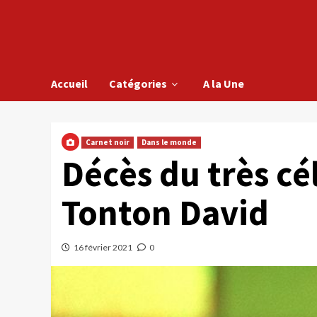
Accueil
Catégories
A la Une
Carnet noir
Dans le monde
Décès du très c
Tonton David
16 février 2021
0