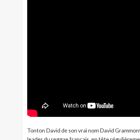
Tonton David de son vrai nom David Grammont e
leader du reggae français, en tête régulièreme