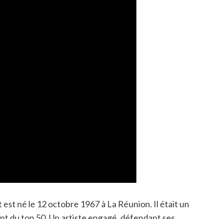
st né le 12 octobre 1967 à La Réunion. Il était un
nt du top 50. Un artiste engagé, défendant ses