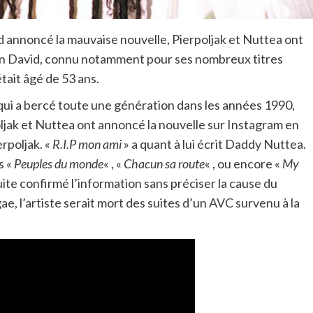
d annoncé la mauvaise nouvelle, Pierpoljak et Nuttea ont
ton David, connu notamment pour ses nombreux titres
tait âgé de 53 ans.
ui a bercé toute une génération dans les années 1990,
oljak et Nuttea ont annoncé la nouvelle sur Instagram en
erpoljak. «
R.I.P mon ami
» a quant à lui écrit Daddy Nuttea.
s «
Peuples du monde
« , «
Chacun sa route
« , ou encore «
My
uite confirmé l’information sans préciser la cause du
ae, l’artiste serait mort des suites d’un AVC survenu à la