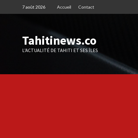
Skip
7 août 2026
Accueil
Contact
to
content
Tahitinews.co
L'ACTUALITÉ DE TAHITI ET SES ÎLES