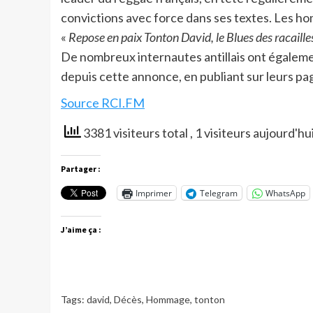
convictions avec force dans ses textes. Les ho
«
Repose en paix Tonton David, le Blues des racaille
De nombreux internautes antillais ont également
depuis cette annonce, en publiant sur leurs pag
Source RCI.FM
3381 visiteurs total
, 1 visiteurs aujourd'hu
Partager :
Imprimer
Telegram
WhatsApp
J’aime ça :
Tags:
david
,
Décès
,
Hommage
,
tonton