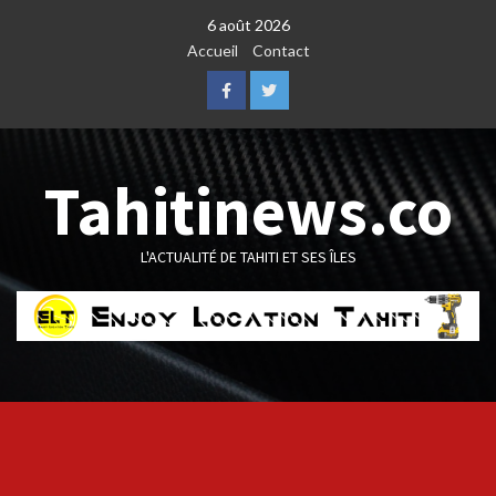
Skip
6 août 2026
to
Accueil
Contact
content
Facebook
Twitter
Tahitinews.co
L'ACTUALITÉ DE TAHITI ET SES ÎLES