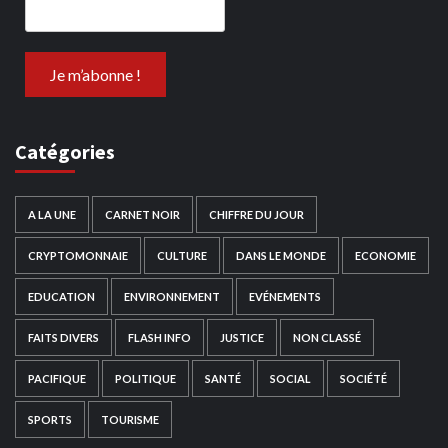
Catégories
A LA UNE
CARNET NOIR
CHIFFRE DU JOUR
CRYPTOMONNAIE
CULTURE
DANS LE MONDE
ECONOMIE
EDUCATION
ENVIRONNEMENT
EVÉNEMENTS
FAITS DIVERS
FLASH INFO
JUSTICE
NON CLASSÉ
PACIFIQUE
POLITIQUE
SANTÉ
SOCIAL
SOCIÉTÉ
SPORTS
TOURISME