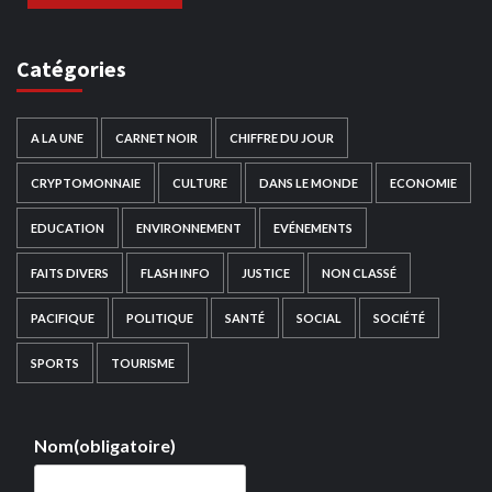
Catégories
A LA UNE
CARNET NOIR
CHIFFRE DU JOUR
CRYPTOMONNAIE
CULTURE
DANS LE MONDE
ECONOMIE
EDUCATION
ENVIRONNEMENT
EVÉNEMENTS
FAITS DIVERS
FLASH INFO
JUSTICE
NON CLASSÉ
PACIFIQUE
POLITIQUE
SANTÉ
SOCIAL
SOCIÉTÉ
SPORTS
TOURISME
Nom
(obligatoire)