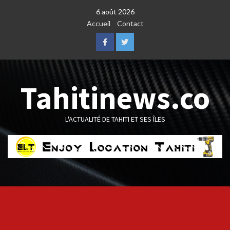
Skip
6 août 2026
to
Accueil
Contact
content
Facebook
Twitter
Tahitinews.co
L'ACTUALITÉ DE TAHITI ET SES ÎLES