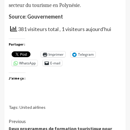
secteur du tourisme en Polynésie.
Source: Gouvernement
381 visiteurs total
, 1 visiteurs aujourd'hui
Partager :
Imprimer
Telegram
WhatsApp
E-mail
J’aime ça :
Tags:
United airlines
Continue
Previous
Deux programmes de formation touristique pour