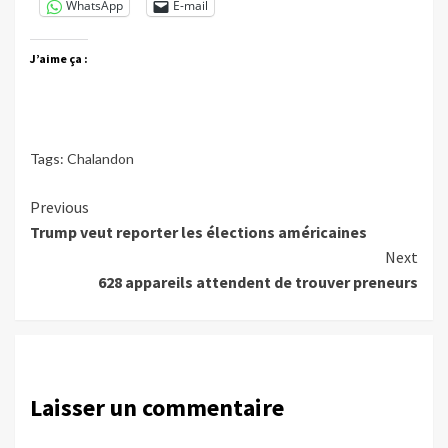
WhatsApp
E-mail
J’aime ça :
Tags:
Chalandon
Continue
Previous
Trump veut reporter les élections américaines
Reading
Next
628 appareils attendent de trouver preneurs
Laisser un commentaire