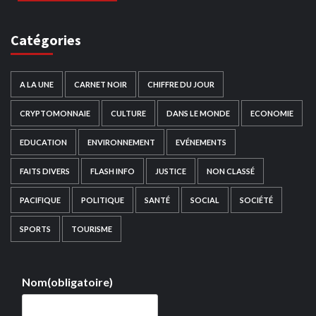
Catégories
A LA UNE
CARNET NOIR
CHIFFRE DU JOUR
CRYPTOMONNAIE
CULTURE
DANS LE MONDE
ECONOMIE
EDUCATION
ENVIRONNEMENT
EVÉNEMENTS
FAITS DIVERS
FLASH INFO
JUSTICE
NON CLASSÉ
PACIFIQUE
POLITIQUE
SANTÉ
SOCIAL
SOCIÉTÉ
SPORTS
TOURISME
Nom
(obligatoire)