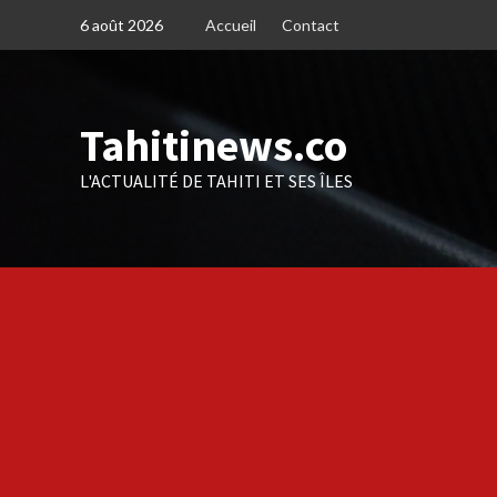
Skip
6 août 2026
Accueil
Contact
to
content
Tahitinews.co
L'ACTUALITÉ DE TAHITI ET SES ÎLES