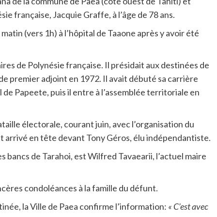
ana de la commune de Paea (côte ouest de Tahiti) et
ie française, Jacquie Graffe, à l’âge de 78 ans.
e matin (vers 1h) à l’hôpital de Taaone après y avoir été
ires de Polynésie française. Il présidait aux destinées de
de premier adjoint en 1972. Il avait débuté sa carrière
 de Papeete, puis il entre à l’assemblée territoriale en
aille électorale, courant juin, avec l’organisation du
it arrivé en tête devant Tony Géros, élu indépendantiste.
es bancs de Tarahoi, est Wilfred Tavaearii, l’actuel maire
ncères condoléances à la famille du défunt.
née, la Ville de Paea confirme l’information:
« C’est avec