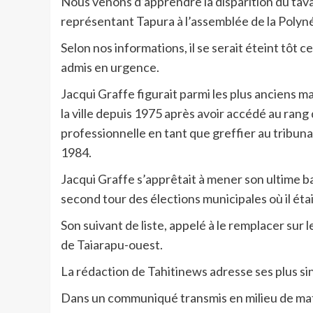
Nous venons d’apprendre la disparition du tav
représentant Tapura à l’assemblée de la Polynés
Selon nos informations, il se serait éteint tôt c
admis en urgence.
Jacqui Graffe figurait parmi les plus anciens ma
la ville depuis 1975 après avoir accédé au rang 
professionnelle en tant que greffier au tribunal
1984.
Jacqui Graffe s’apprêtait à mener son ultime bat
second tour des élections municipales où il éta
Son suivant de liste, appelé à le remplacer sur l
de Taiarapu-ouest.
La rédaction de Tahitinews adresse ses plus si
Dans un communiqué transmis en milieu de mati