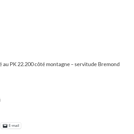
tué au PK 22.200 côté montagne – servitude Bremond
i
E-mail