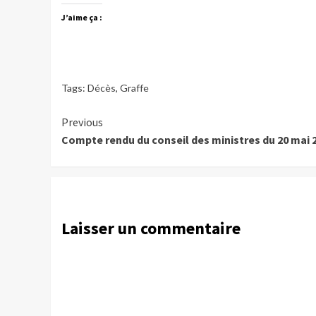
J’aime ça :
Tags:
Décès
,
Graffe
Continue
Previous
Compte rendu du conseil des ministres du 20 mai 
Reading
Laisser un commentaire