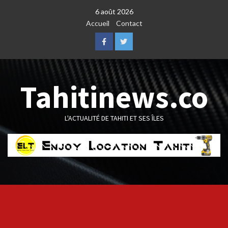
Skip
6 août 2026
to
Accueil
Contact
content
Facebook
Twitter
Tahitinews.co
L'ACTUALITÉ DE TAHITI ET SES ÎLES