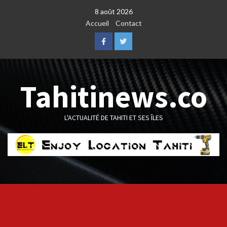
Skip
8 août 2026
to
Accueil
Contact
content
Facebook
Twitter
Tahitinews.co
L'ACTUALITÉ DE TAHITI ET SES ÎLES