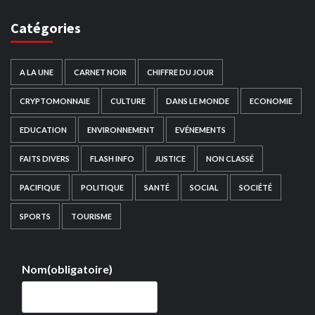
Catégories
A LA UNE
CARNET NOIR
CHIFFRE DU JOUR
CRYPTOMONNAIE
CULTURE
DANS LE MONDE
ECONOMIE
EDUCATION
ENVIRONNEMENT
EVÉNEMENTS
FAITS DIVERS
FLASH INFO
JUSTICE
NON CLASSÉ
PACIFIQUE
POLITIQUE
SANTÉ
SOCIAL
SOCIÉTÉ
SPORTS
TOURISME
Nom
(obligatoire)