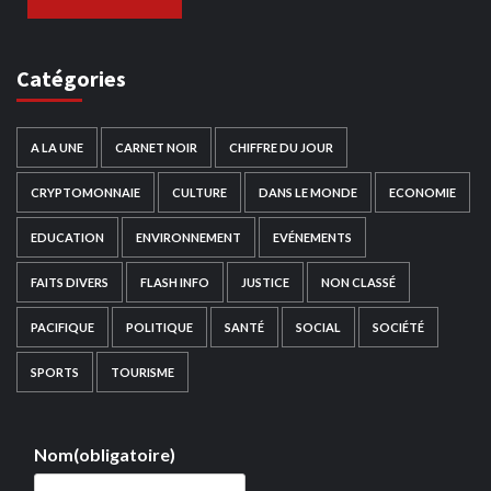
Catégories
A LA UNE
CARNET NOIR
CHIFFRE DU JOUR
CRYPTOMONNAIE
CULTURE
DANS LE MONDE
ECONOMIE
EDUCATION
ENVIRONNEMENT
EVÉNEMENTS
FAITS DIVERS
FLASH INFO
JUSTICE
NON CLASSÉ
PACIFIQUE
POLITIQUE
SANTÉ
SOCIAL
SOCIÉTÉ
SPORTS
TOURISME
Nom
(obligatoire)