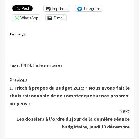
Imprimer
Telegram
WhatsApp
E-mail
J’aime ça :
Tags:
IRFM
,
Parlementaires
Continue
Previous
E. Fritch à propos du Budget 2019: « Nous avons fait le
Reading
choix raisonnable de ne compter que sur nos propres
moyens »
Next
Les dossiers à l’ordre du jour de la dernière séance
budgétaire, jeudi 13 décembre