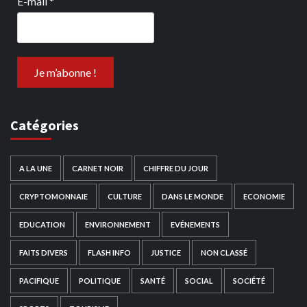
E-mail
*
Catégories
A LA UNE
CARNET NOIR
CHIFFRE DU JOUR
CRYPTOMONNAIE
CULTURE
DANS LE MONDE
ECONOMIE
EDUCATION
ENVIRONNEMENT
EVÉNEMENTS
FAITS DIVERS
FLASH INFO
JUSTICE
NON CLASSÉ
PACIFIQUE
POLITIQUE
SANTÉ
SOCIAL
SOCIÉTÉ