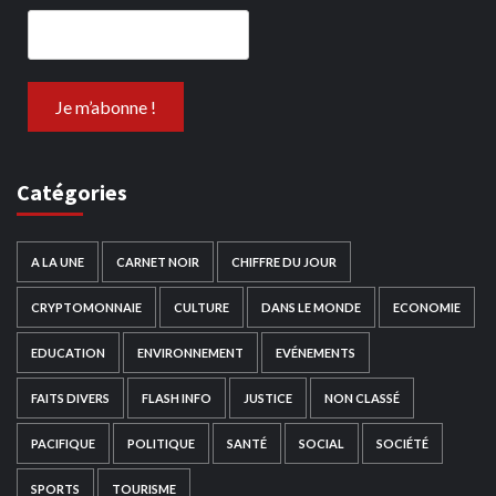
Catégories
A LA UNE
CARNET NOIR
CHIFFRE DU JOUR
CRYPTOMONNAIE
CULTURE
DANS LE MONDE
ECONOMIE
EDUCATION
ENVIRONNEMENT
EVÉNEMENTS
FAITS DIVERS
FLASH INFO
JUSTICE
NON CLASSÉ
PACIFIQUE
POLITIQUE
SANTÉ
SOCIAL
SOCIÉTÉ
SPORTS
TOURISME