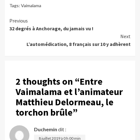
Tags:
Vaimalama
Continue
Previous
32 degrés à Anchorage, du jamais vu !
Reading
Next
L’automédication, 8 français sur 10 y adhèrent
2 thoughts on “
Entre
Vaimalama et l’animateur
Matthieu Delormeau, le
torchon brûle
”
Duchemin
dit :
8 juillet 2019 à 0 h 00 min