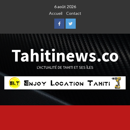
Skip
6 août 2026
to
Accueil
Contact
content
Facebook
Twitter
Tahitinews.co
L'ACTUALITÉ DE TAHITI ET SES ÎLES