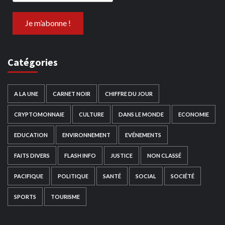
Catégories
A LA UNE
CARNET NOIR
CHIFFRE DU JOUR
CRYPTOMONNAIE
CULTURE
DANS LE MONDE
ECONOMIE
EDUCATION
ENVIRONNEMENT
EVÉNEMENTS
FAITS DIVERS
FLASH INFO
JUSTICE
NON CLASSÉ
PACIFIQUE
POLITIQUE
SANTÉ
SOCIAL
SOCIÉTÉ
SPORTS
TOURISME