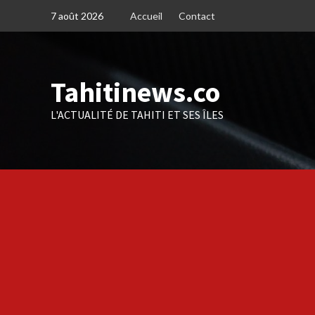
Skip
7 août 2026
Accueil
Contact
to
content
Tahitinews.co
L'ACTUALITÉ DE TAHITI ET SES ÎLES