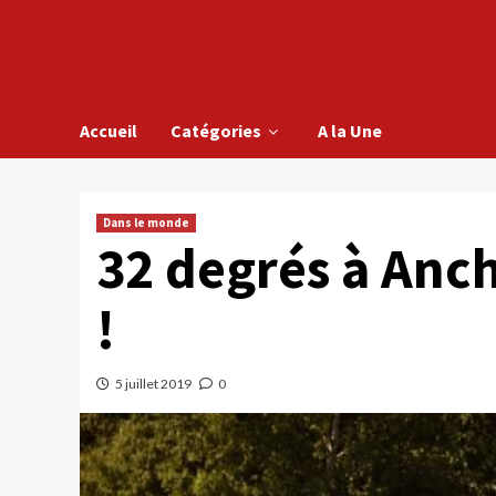
Accueil
Catégories
A la Une
Dans le monde
32 degrés à Anc
!
5 juillet 2019
0