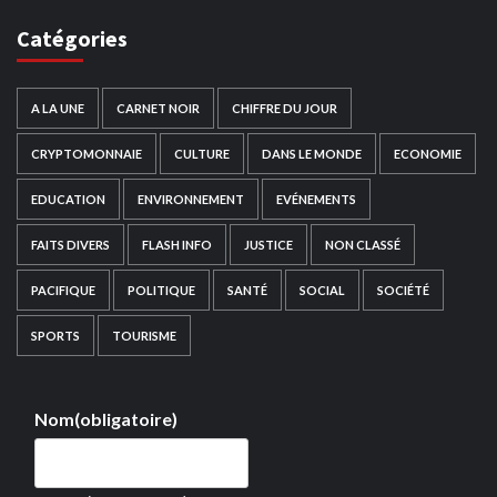
Catégories
A LA UNE
CARNET NOIR
CHIFFRE DU JOUR
CRYPTOMONNAIE
CULTURE
DANS LE MONDE
ECONOMIE
EDUCATION
ENVIRONNEMENT
EVÉNEMENTS
FAITS DIVERS
FLASH INFO
JUSTICE
NON CLASSÉ
PACIFIQUE
POLITIQUE
SANTÉ
SOCIAL
SOCIÉTÉ
SPORTS
TOURISME
Nom
(obligatoire)