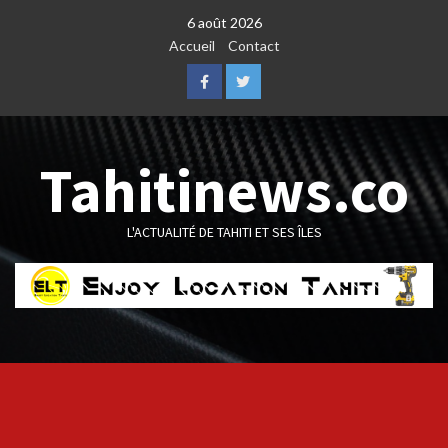
Skip
6 août 2026
to
Accueil
Contact
content
Facebook
Twitter
Tahitinews.co
L'ACTUALITÉ DE TAHITI ET SES ÎLES